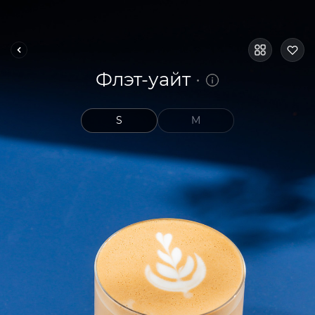
Флэт-уайт
S
M