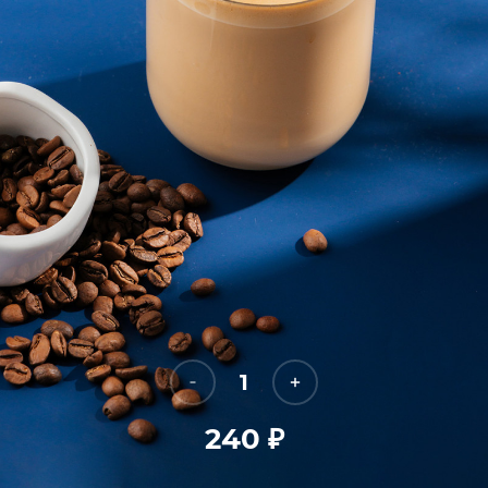
1
240
₽