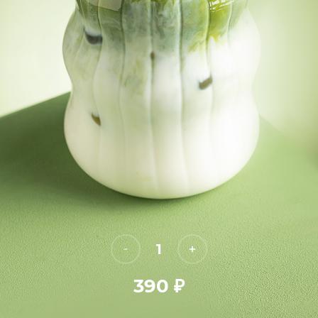
1
390
₽