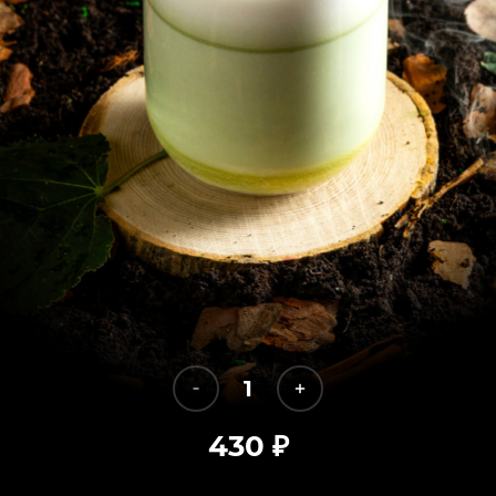
1
430
₽