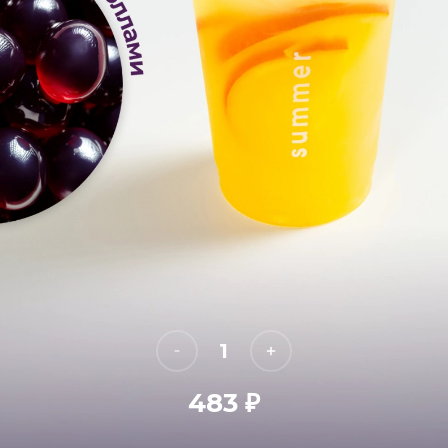
1
483
₽