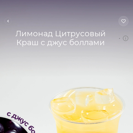
Лимонад Цитрусовый
Краш с джус боллами