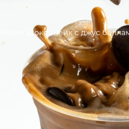
Мокко Шоко Шейк с джус болла