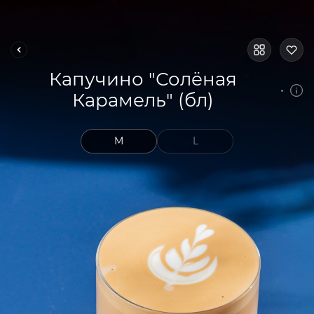
Капучино "Солёная
Карамель" (бл)
M
L