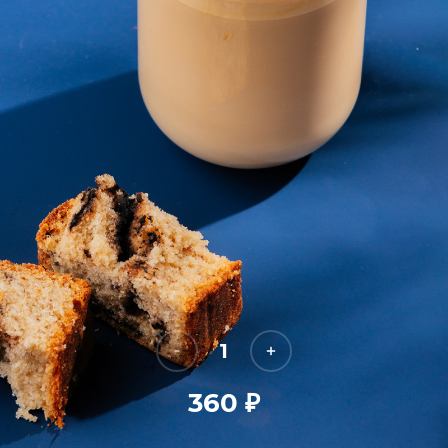
1
360
₽