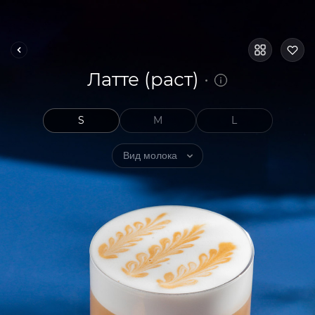
Латте (раст)
S
M
L