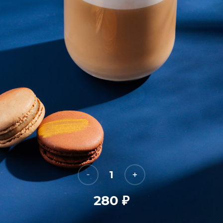
1
280
₽