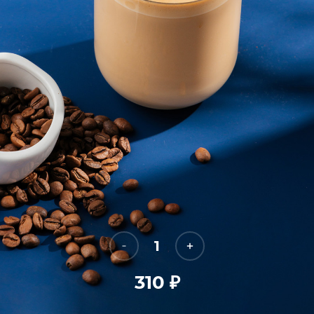
1
310
₽