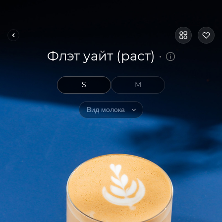
Флэт уайт (раст)
S
M