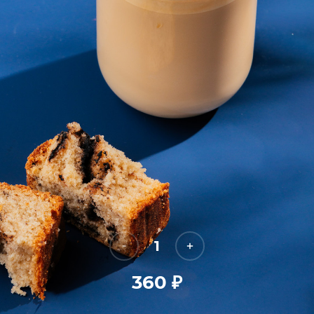
1
360
₽